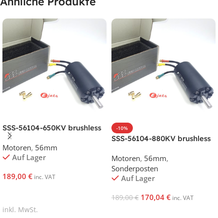
Ähnliche Produkte
SSS-56104-650KV brushless
-10%
motor
SSS-56104-880KV brushless
Motoren
,
56mm
motor
Auf Lager
Motoren
,
56mm
,
Sonderposten
189,00
€
inc. VAT
Auf Lager
In Den Warenkorb
170,04
€
189,00
€
inc. VAT
inkl. MwSt.
In Den Warenkorb