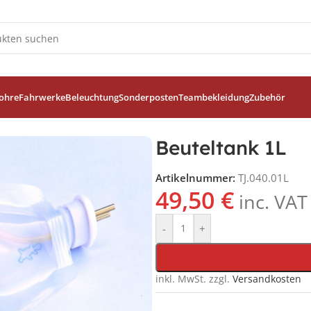
ohre
Fahrwerke
Beleuchtung
Sonderposten
Teambekleidung
Zubehör
Beuteltank 1L
Artikelnummer:
TJ.040.01L
49,50
€
inc. VAT
-
+
inkl. MwSt.
zzgl.
Versandkosten