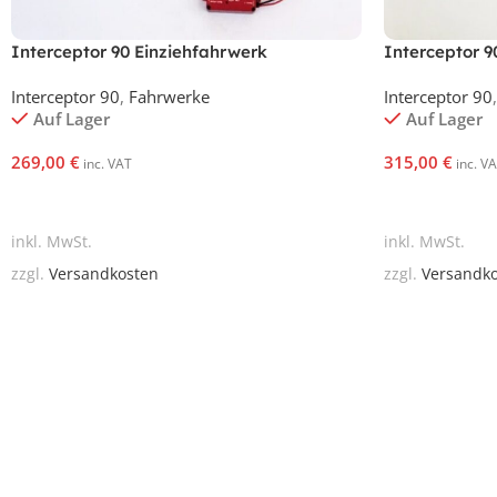
Interceptor 90 Einziehfahrwerk
Interceptor 9
Interceptor 90
,
Fahrwerke
Interceptor 90
,
Auf Lager
Auf Lager
269,00
€
315,00
€
inc. VAT
inc. V
In Den Warenkorb
In Den Waren
inkl. MwSt.
inkl. MwSt.
zzgl.
Versandkosten
zzgl.
Versandk