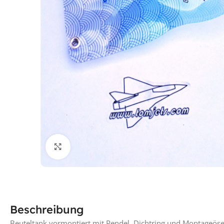
Klick für vergrößerte Ansicht
Beschreibung
Beuteltank vormontiert mit Pendel, Dichtring und Montageöse