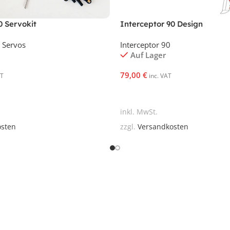
0 Servokit
Interceptor 90 Design
Servos
Interceptor 90
Auf Lager
79,00
€
AT
inc. VAT
korb
In Den Warenkorb
inkl. MwSt.
osten
zzgl.
Versandkosten