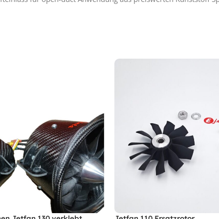
en Jetfan 130 verklebt
Jetfan 110 Ersatzrotor