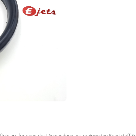
teinlass für open-duct Anwendung aus preiswerten Kunststoff Sp