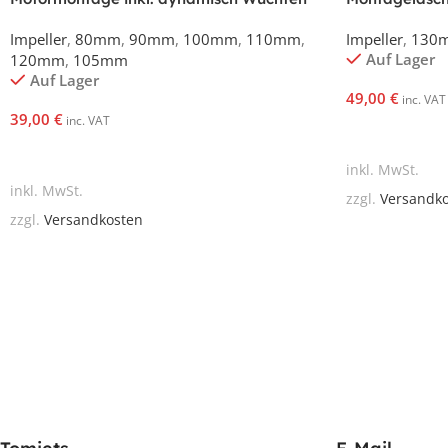
Jetfan 80 bis 120
Impeller
,
80mm
,
90mm
,
100mm
,
110mm
,
Impeller
,
130
Auf Lager
120mm
,
105mm
Auf Lager
49,00
€
inc. VAT
39,00
€
inc. VAT
In Den Waren
In Den Warenkorb
inkl. MwSt.
inkl. MwSt.
zzgl.
Versandk
zzgl.
Versandkosten