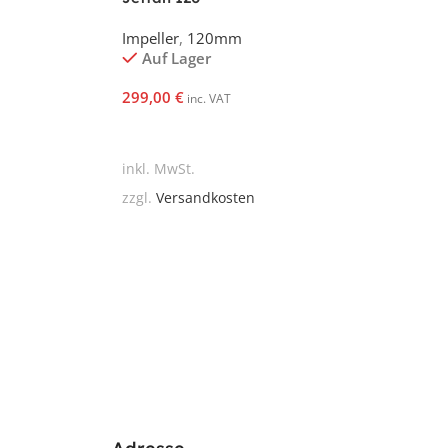
Impeller
,
120mm
Auf Lager
299,00
€
inc. VAT
In Den Warenkorb
inkl. MwSt.
zzgl.
Versandkosten