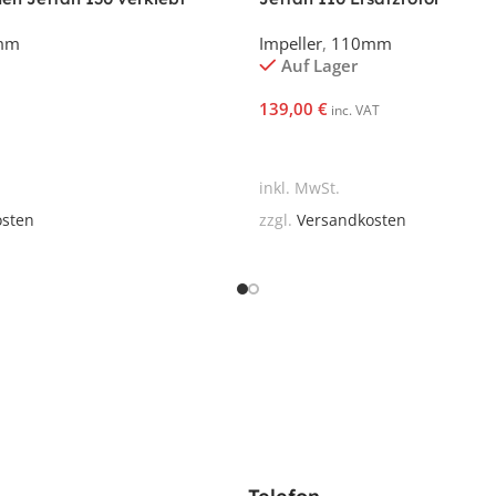
mm
Impeller
,
110mm
Auf Lager
139,00
€
inc. VAT
korb
In Den Warenkorb
inkl. MwSt.
osten
zzgl.
Versandkosten