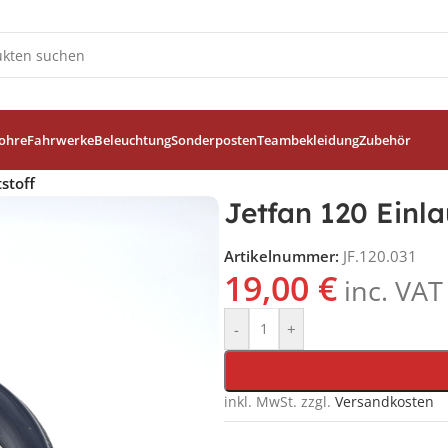
ohre
Fahrwerke
Beleuchtung
Sonderposten
Teambekleidung
Zubehör
stoff
Jetfan 120 Einla
Artikelnummer:
JF.120.031
19,00
€
inc. VAT
-
+
inkl. MwSt.
zzgl.
Versandkosten