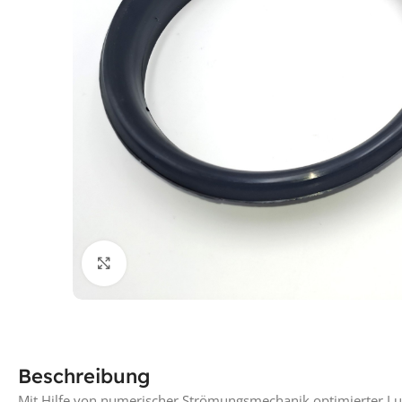
Klick für vergrößerte Ansicht
Beschreibung
Mit Hilfe von numerischer Strömungsmechanik optimierter Luf