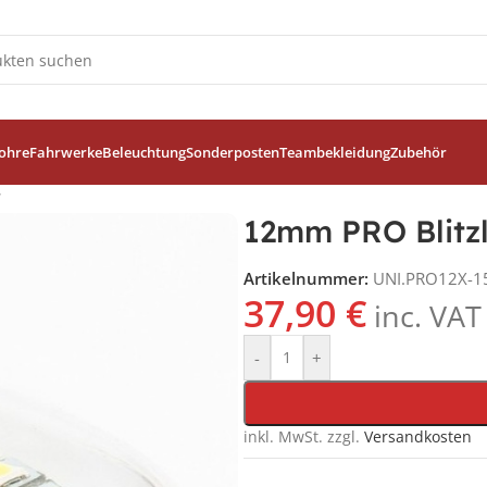
ohre
Fahrwerke
Beleuchtung
Sonderposten
Teambekleidung
Zubehör
12mm PRO Blitzl
Artikelnummer:
UNI.PRO12X-1
37,90
€
inc. VAT
-
+
inkl. MwSt.
zzgl.
Versandkosten