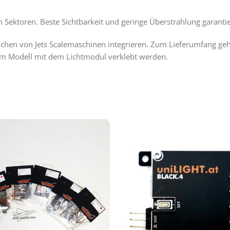
 Sektoren. Beste Sichtbarkeit und geringe Überstrahlung garantie
eichen von Jets Scalemaschinen integrieren. Zum Lieferumfang ge
m Modell mit dem Lichtmodul verklebt werden.