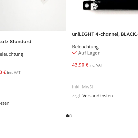
uniLIGHT 4-channel, BLACK.
satz Standard
Beleuchtung
Auf Lager
eleuchtung
43,90
€
inc. VAT
90
€
inc. VAT
In Den Warenkorb
korb
inkl. MwSt.
zzgl.
Versandkosten
osten