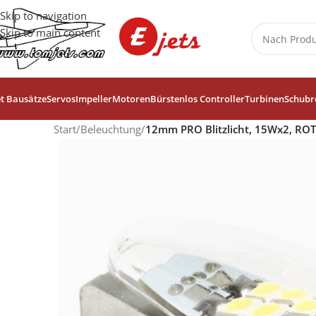
Skip to navigation
Skip to main content
et Bausätze
Servos
Impeller
Motoren
Bürstenlos Controller
Turbinen
Schubr
Start
/
Beleuchtung
/
12mm PRO Blitzlicht, 15Wx2, ROT