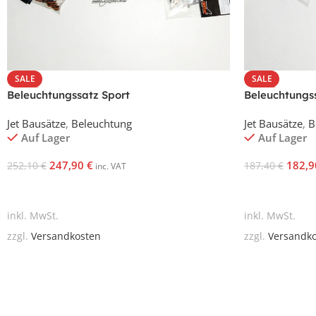
SALE
SALE
Beleuchtungssatz Sport
Beleuchtungs
Jet Bausätze
,
Beleuchtung
Jet Bausätze
,
B
Auf Lager
Auf Lager
247,90
€
182,
252,10
€
187,40
€
inc. VAT
In Den Warenkorb
In Den Waren
inkl. MwSt.
inkl. MwSt.
zzgl.
Versandkosten
zzgl.
Versandk