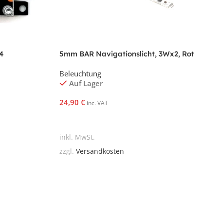
4
5mm BAR Navigationslicht, 3Wx2, Rot
Beleuchtung
Auf Lager
24,90
€
inc. VAT
In Den Warenkorb
inkl. MwSt.
zzgl.
Versandkosten