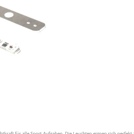
htkraft für alle Sport-Aufgaben. Die Leuchten eignen sich perfekt 