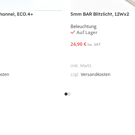
hannel, ECO.4+
5mm BAR Blitzlicht, 12Wx2
Beleuchtung
Auf Lager
24,90
€
inc. VAT
korb
In Den Warenkorb
inkl. MwSt.
osten
zzgl.
Versandkosten