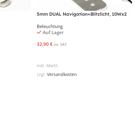
5mm DUAL Navigation+Blitzlicht, 10Wx2
Grün
Beleuchtung
Auf Lager
32,90
€
inc. VAT
In Den Warenkorb
inkl. MwSt.
zzgl.
Versandkosten