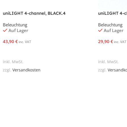
uniLIGHT 4-channel, BLACK.4
uniLIGHT 4-c
Beleuchtung
Beleuchtung
Auf Lager
Auf Lager
43,90
€
29,90
€
inc. VAT
inc. VAT
In Den Warenkorb
In Den Waren
inkl. MwSt.
inkl. MwSt.
zzgl.
Versandkosten
zzgl.
Versandk