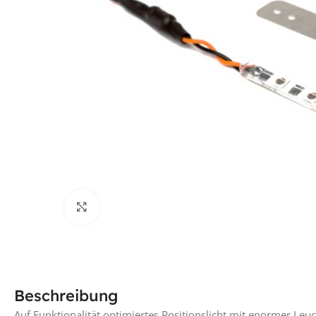
Klick für vergrößerte Ansicht
Beschreibung
Auf Funktionalität optimiertes Positionslicht mit enormer Leuc