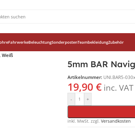
ohre
Fahrwerke
Beleuchtung
Sonderposten
Teambekleidung
Zubehör
, Weiß
5mm BAR Naviga
Artikelnummer:
UNI.BAR5-030
19,90
€
inc. VAT
-
+
inkl. MwSt.
zzgl.
Versandkosten