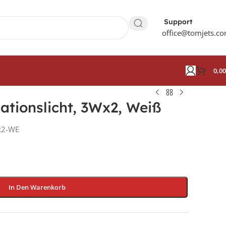
Support
office@tomjets.c
0,0
tionslicht, 3Wx2, Weiß
x2-WE
In Den Warenkorb