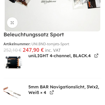
Klick für vergrößerte Ansicht
Beleuchtungssatz Sport
Artikelnummer:
UNI.BND-tomjets-Sport
247,90
€
252,10
€
inc. VAT
uniLIGHT 4-channel, BLACK.4
5mm BAR Navigationslicht, 3Wx2,
Weiß
× 4