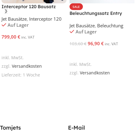
Interceptor 120 Bausatz
SALE
Beleuchtungssatz Entry
Jet Bausätze
,
Interceptor 120
Auf Lager
Jet Bausätze
,
Beleuchtung
Auf Lager
799,00
€
inc. VAT
96,90
€
103,60
€
inc. VAT
In Den Warenkorb
In Den Warenkorb
inkl. MwSt.
inkl. MwSt.
zzgl.
Versandkosten
zzgl.
Versandkosten
Lieferzeit:
1 Woche
Tomjets
E-Mail