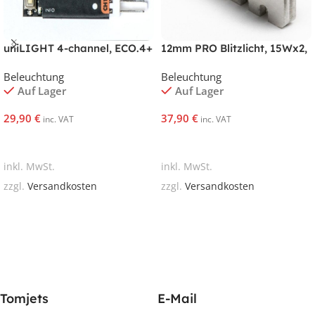
uniLIGHT 4-channel, ECO.4+
12mm PRO Blitzlicht, 15Wx2,
ROT
Beleuchtung
Beleuchtung
Auf Lager
Auf Lager
29,90
€
37,90
€
inc. VAT
inc. VAT
In Den Warenkorb
In Den Warenkorb
inkl. MwSt.
inkl. MwSt.
zzgl.
Versandkosten
zzgl.
Versandkosten
Tomjets
E-Mail