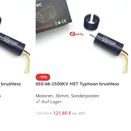
-10%
brushless
650-68-1500KV HET Typhoon brushless
motor
n
Motoren
,
36mm
,
Sonderposten
Auf Lager
121,80
€
135,00
€
inc. VAT
In Den Warenkorb