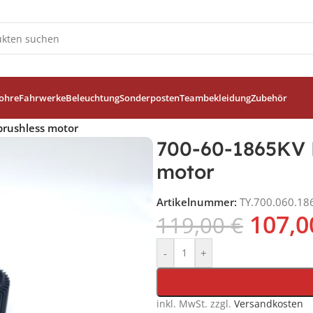
ohre
Fahrwerke
Beleuchtung
Sonderposten
Teambekleidung
Zubehör
rushless motor
700-60-1865KV 
motor
Artikelnummer:
TY.700.060.18
107,
119,00
€
-
+
inkl. MwSt.
zzgl.
Versandkosten