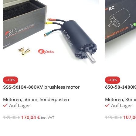
-10%
-10%
SSS-56104-880KV brushless motor
650-58-1480K
motor
Motoren
,
56mm
,
Sonderposten
Motoren
,
36m
Auf Lager
Auf Lager
170,04
€
107,
189,00
€
119,00
€
inc. VAT
In Den Warenkorb
In Den Waren