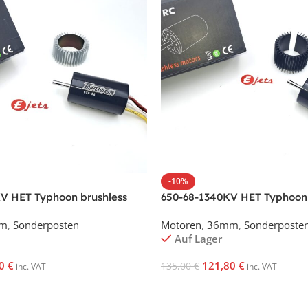
-10%
V HET Typhoon brushless
650-68-1340KV HET Typhoon 
motor
m
,
Sonderposten
Motoren
,
36mm
,
Sonderposte
Auf Lager
00
€
121,80
€
135,00
€
inc. VAT
inc. VAT
korb
In Den Warenkorb