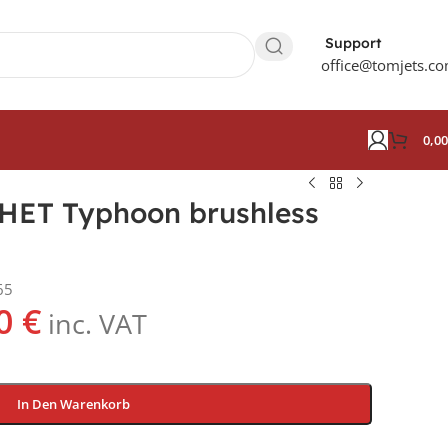
Support
office@tomjets.c
0,0
HET Typhoon brushless
65
00
€
inc. VAT
In Den Warenkorb