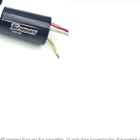
effizienten Einsatz für Impeller. Durch ihre Innenläufer-Bauwei