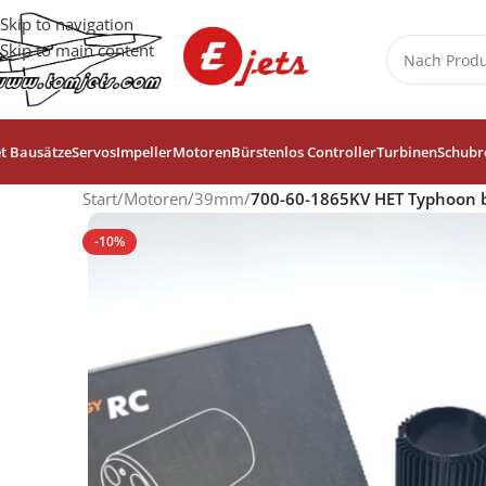
Skip to navigation
Skip to main content
et Bausätze
Servos
Impeller
Motoren
Bürstenlos Controller
Turbinen
Schubr
Start
/
Motoren
/
39mm
/
700-60-1865KV HET Typhoon b
-10%