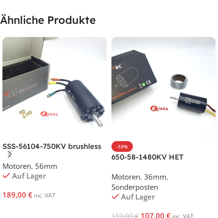
Ähnliche Produkte
SSS-56104-750KV brushless
-10%
motor
650-58-1480KV HET
Motoren
,
56mm
Typhoon brushless motor
Auf Lager
Motoren
,
36mm
,
Sonderposten
189,00
€
inc. VAT
Auf Lager
In Den Warenkorb
107,00
€
119,00
€
inc. VAT