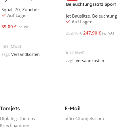
Beleuchtungssatz Sport
Squall 70
,
Zubehör
Auf Lager
Jet Bausätze
,
Beleuchtung
Auf Lager
39,00
€
inc. VAT
247,90
€
252,10
€
inc. VAT
In Den Warenkorb
In Den Warenkorb
inkl. MwSt.
inkl. MwSt.
zzgl.
Versandkosten
zzgl.
Versandkosten
Tomjets
E-Mail
Dipl.-Ing. Thomas
office@tomjets.com
Kriechhammer