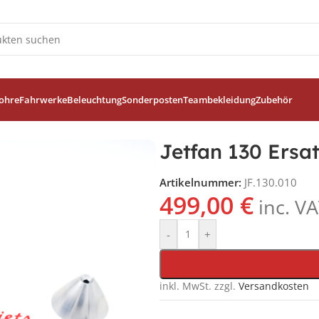
ohre
Fahrwerke
Beleuchtung
Sonderposten
Teambekleidung
Zubehör
Jetfan 130 Ersat
Artikelnummer:
JF.130.010
499,00
€
inc. V
-
+
inkl. MwSt.
zzgl.
Versandkosten