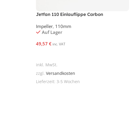
Jetfan 110 Einlauflippe Carbon
Impeller
,
110mm
Auf Lager
49,57
€
inc. VAT
In Den Warenkorb
inkl. MwSt.
zzgl.
Versandkosten
Lieferzeit:
3-5 Wochen