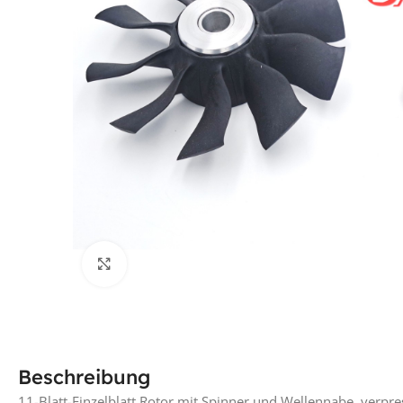
Klick für vergrößerte Ansicht
Beschreibung
11-Blatt-Einzelblatt Rotor mit Spinner und Wellennabe, verpr