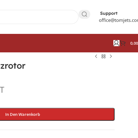
Support
office@tomjets.c
0,0
zrotor
AT
In Den Warenkorb