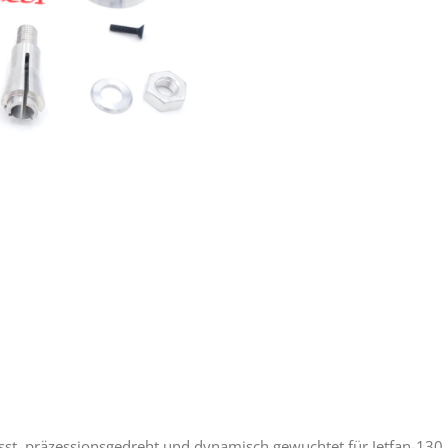
esst, präzessionsgedreht und dynamisch gewuchtet für Jetfan-130