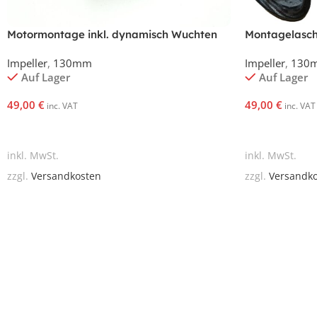
Motormontage inkl. dynamisch Wuchten
Montagelasch
Jetfan 130
Impeller
,
130mm
Impeller
,
130
Auf Lager
Auf Lager
49,00
€
49,00
€
inc. VAT
inc. VAT
In Den Warenkorb
In Den Waren
inkl. MwSt.
inkl. MwSt.
zzgl.
Versandkosten
zzgl.
Versandk