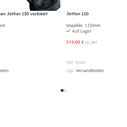
en Jetfan 130 verklebt
Jetfan 110
mm
Impeller
,
110mm
Auf Lager
219,00
€
inc. VAT
korb
In Den Warenkorb
inkl. MwSt.
osten
zzgl.
Versandkosten