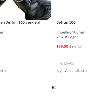
en Jetfan 130 verklebt
Jetfan 100
mm
Impeller
,
100mm
Auf Lager
199,00
€
inc. VAT
korb
In Den Warenkorb
inkl. MwSt.
osten
zzgl.
Versandkosten