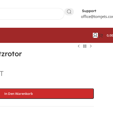
Support
office@tomjets.c
0,0
tzrotor
AT
In Den Warenkorb