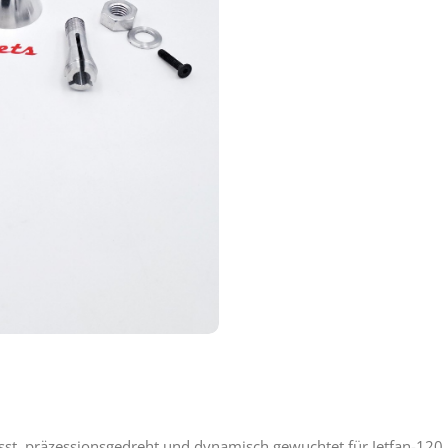
esst, präzessionsgedreht und dynamisch gewuchtet für Jetfan-120