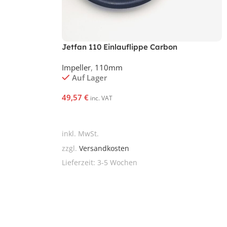
Jetfan 110 Einlauflippe Carbon
Impeller
,
110mm
Auf Lager
49,57
€
inc. VAT
In Den Warenkorb
inkl. MwSt.
zzgl.
Versandkosten
Lieferzeit:
3-5 Wochen