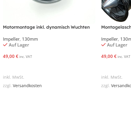
Motormontage inkl. dynamisch Wuchten
Montagelasch
Jetfan 130
Impeller
,
130mm
Impeller
,
130
Auf Lager
Auf Lager
49,00
€
49,00
€
inc. VAT
inc. VAT
In Den Warenkorb
In Den Waren
inkl. MwSt.
inkl. MwSt.
zzgl.
Versandkosten
zzgl.
Versandk