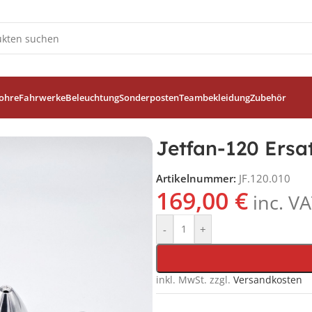
ohre
Fahrwerke
Beleuchtung
Sonderposten
Teambekleidung
Zubehör
Jetfan-120 Ersa
Artikelnummer:
JF.120.010
169,00
€
inc. V
-
+
inkl. MwSt.
zzgl.
Versandkosten