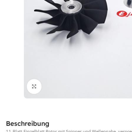
Klick für vergrößerte Ansicht
Beschreibung
11-Blatt-Einzelblatt Rotor mit Spinner und Wellennabe, verpr