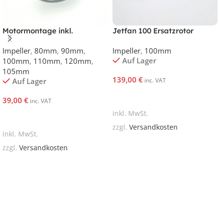
Motormontage inkl.
Jetfan 100 Ersatzrotor
dynamisch Wuchten Jetfan
Impeller
,
80mm
,
90mm
,
Impeller
,
100mm
80 bis 120
Auf Lager
100mm
,
110mm
,
120mm
,
105mm
139,00
€
Auf Lager
inc. VAT
In Den Warenkorb
39,00
€
inc. VAT
inkl. MwSt.
In Den Warenkorb
zzgl.
Versandkosten
inkl. MwSt.
zzgl.
Versandkosten